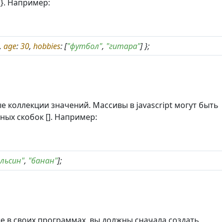
}. Например:
,
age
:
30
,
hobbies
: [
"футбол"
,
"гитара"
] };
е коллекции значений. Массивы в jаvascript могут быть
ых скобок []. Например:
ельсин"
,
"банан"
];
 в своих программах, вы должны сначала создать