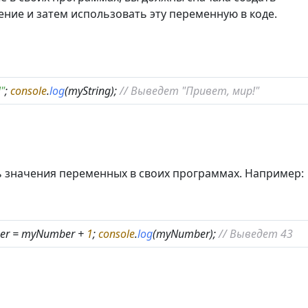
ние и затем использовать эту переменную в коде.
"
;
console
.
log
(myString);
// Выведет "Привет, мир!"
ь значения переменных в своих программах. Например:
er = myNumber +
1
;
console
.
log
(myNumber);
// Выведет 43