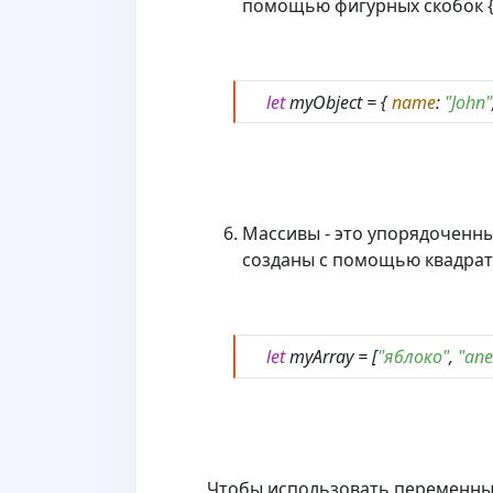
помощью фигурных скобок {
let
myObject = {
name
:
"John"
Массивы - это упорядоченны
созданы с помощью квадратн
let
myArray = [
"яблоко"
,
"ап
Чтобы использовать переменные