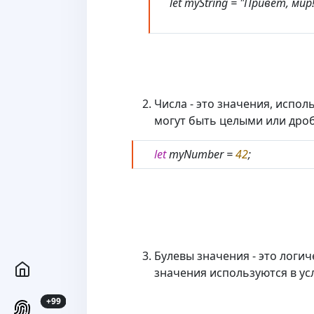
let myString = "Привет, мир!
Числа - это значения, испо
могут быть целыми или дро
let
myNumber =
42
;
Булевы значения - это логиче
значения используются в ус
unread messages
+99