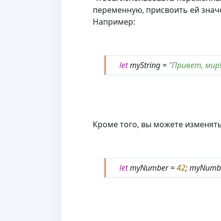
переменную, присвоить ей значе
Например:
let
myString =
"Привет, мир!
Кроме того, вы можете изменят
let
myNumber =
42
; myNumb