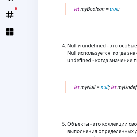
let
myBoolean =
true
;
unread messages
Null и undefined - это особ
Null используется, когда зн
undefined - когда значение
let
myNull =
null
;
let
myUndef
Объекты - это коллекции св
выполнения определенных де