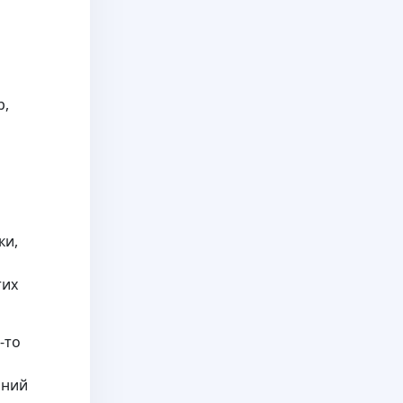
р,
ки,
тих
-то
аний